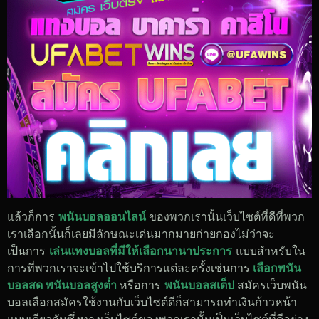
แล้วก็การ
พนันบอลออนไลน์
ของพวกเรานั้นเว็บไซต์ที่ดีที่พวก
เราเลือกนั้นก็เลยมีลักษณะเด่นมากมายก่ายกองไม่ว่าจะ
เป็นการ
เล่นแทงบอลที่มีให้เลือกนานาประการ
แบบสำหรับใน
การที่พวกเราจะเข้าไปใช้บริการแต่ละครั้งเช่นการ
เลือกพนัน
บอลสด พนันบอลสูงต่ำ
หรือการ
พนันบอลสเต็ป
สมัครเว็บพนัน
บอลเลือกสมัครใช้งานกับเว็บไซต์ดีก็สามารถทำเงินก้าวหน้า