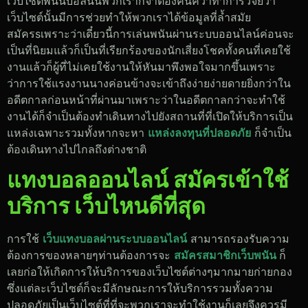
เว็บไซต์พนันบอลนั้นพวกเราก็จำต้องค้นคว้าทำการวิจัยว่า
เว็บไซต์นั้นมีการช่วยทำให้พวกเราได้ข้อมูลที่ล้ำสมัย
สมัครsเพราะว่าเดี๋ยวนี้การเล่นพนันผ่านระบบออนไลน์ค่อนจะ
เป็นที่นิยมแล้วก็เป็นที่เรียกร้องของนักเสี่ยงโชคทั้งคนที่เคยใช้
งานแล้วก็ผู้ที่ไม่เคยใช้งานให้หันมาพึงพอใจมากขึ้นเพราะ
ว่าการใช้แรงงานนางค่อนข้างจะเข้าถึงง่ายง่ายดายยิ่งกว่าใน
อดีตกาลก่อนหน้าที่ผ่านมาเพราะว่าในอดีตกาลกว่าจะทำใช้
งานได้ก็จำเป็นต้องทำเดินทางไปยังสถานที่ที่เปิดให้บริการเป็น
แหล่งเฉพาะรวมทั้งหากจะหา
แหล่งลงทุนที่ปลอดภัย
ก็จำเป็น
ต้องเดินทางไปไกลถึงต่างชาติ
แทงบอลออนไลน์ สมัครเข้าใช้
บริการ เว็บไหนดีที่สุด
การใช้
เว็บแทงบอลผ่านระบบออนไลน์
สามารถรองรับความ
ต้องการของหลายๆท่านต้องการจะ
สมัครสมาชิกเว็บพนัน
ก็
เลยก่อให้เกิดการให้บริการของเว็บไซต์ต่างๆมากมายก่ายกอง
ซึ่งแต่ละเว็บไซต์ก็จะมีลักษณะการให้บริการรวมทั้งความ
ปลอดภัยเป็นเว็บไซต์ที่ที่จะพวกเราจะทำใช้งานก็เลยจึงควรมี