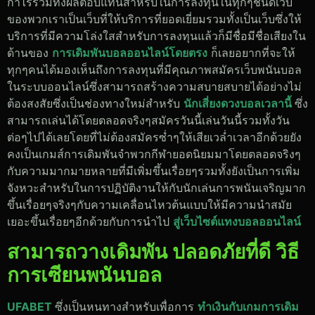
กำไรรวมทั้งผลตอบแทนสำหรับในการลงทุนในทุกๆชนิดเว็บ
ของพวกเราเป็นเว็บที่ให้บริการที่ยอดเยี่ยมรวมทั้งเป็นเว็บซึ่งให้
บริการที่มีความโล่งใสสำหรับการลงทุนแล้วก็มีชื่อมีชื่อเสียงใน
ด้านของ
การเดิมพันบอลออนไลน์โดยตรง
ก็เลยอยากที่จะให้
ทุกๆคนได้มองเห็นถึงการลงทุนที่มีคุณภาพสมัครเว็บพนันบอล
ในระบบออนไลน์ซึ่งสามารถสร้างความสบายสบายได้อย่างไม่
ต้องสงสัยซึ่งเป็นช่องทางใหม่สำหรับ
นักเสี่ยงดวงบอลเวลานี้
ซึ่ง
สามารถเล่นได้โดยตลอดจริงๆสมัครวันนี้เล่นวันนี้รวมทั้งวัน
ต่อๆไปได้เลยโดยที่ไม่ต้องสมัครซ่ำๆให้เสียเวล่ำเวลาอีกด้วยยัง
คงเป็นเกมส์การเดิมพันจำพวกกีฬายอดนิยมมาโดยตลอดจริงๆ
กับความมากมายหลายที่มีเพิ่มขึ้นเรื่อยๆรวมทั้งยังเป็นการเพิ่ม
จังหวะสำหรับในการปฏิบัติงานให้กับนักเล่นการพนันเจริญมาก
ขึ้นเรื่อยๆจริงๆกับความเคลื่อนไหวต้นแบบให้มีความนำสมัย
เยอะขึ้นเรื่อยๆอีกด้วยกับการนำไป
สู่เว็บไซต์แทงบอลออนไลน์
สามารถวางเดิมพัน ปลอดภัยที่ดี วิธี
การเซียนพนันบอล
UFABET
ซึ่งเป็นหนทางสำหรับเพื่อการ
ทำเงินกับเกมการเดิม