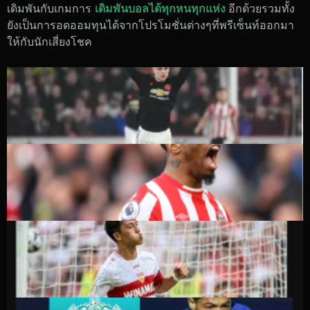
เดิมพันกับเกมการ
เดิมพันบอลได้ทุกหนทุกแห่ง
อีกด้วยรวมทั้ง
ยังเป็นการอดออมทุนได้จากโปรโมชั่นต่างๆที่พรีเซ็นท์ออกมา
ให้กับนักเสี่ยงโชค