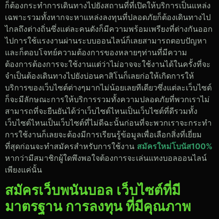
ก็ต้องกระทำการเดินทางไปยังสถานที่ที่เปิดให้บริการเป็นแหล่ง
เฉพาะรวมทั้งหากจะหาแหล่งลงทุนที่ปลอดภัยก็ต้องเดินทางไป
ไกลถึงต่างถิ่นซึ่งแต่ละคนดังก็มีความพร้อมเพรียงที่ต่างกันออก
ไปการใช้แรงงานผ่านระบบออนไลน์ก็เลยสามารถตอบปัญหา
และก็ตอบโจทย์ความต้องการของหลายๆท่านที่มีความ
ต้องการต้องการจะใช้งานแต่ว่าไม่อาจจะใช้งานได้ในครั้งที่จะ
จำเป็นต้องเดินทางไปยังบ่อนคาสิโนก็เลยก่อให้เกิดการให้
บริการของเว็บไซต์ต่างๆมากไม่น้อยเลยทีเดียวซึ่งแต่ละเว็บไซต์
ก็จะมีลักษณะการให้บริการรวมทั้งความปลอดภัยที่พวกเราไม่
สามารถที่จะยืนยันได้ว่าเว็บไซต์ไหนเป็นเว็บไซต์ที่ดีรวมทั้ง
เว็บไซต์ไหนเป็นเว็บไซต์ที่ไม่ดีฉะนั้นก่อนที่จะพวกเราจะกระทำ
การใช้งานก็เลยจะต้องมีการเรียนรู้ข้อมูลเพื่อเลือกสิ่งที่เยี่ยม
ที่สุดก่อนจะทำสมัครสำหรับการใช้งาน
สมัครใหม่โบนัส100%
หากว่ามีสมาชิกผู้ใดพึงพอใจต้องการจะเล่นแทงบอลออนไลน์
เพียงแค่นั้น
สมัครเว็บพนันบอล เว็บไซต์ที่มี
มาตรฐาน
การลงทุน ที่มีคุณภาพ