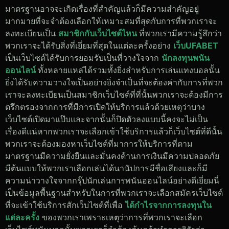
มาตรฐานอาจจะเกิดเรื่องที่สำคัญแล้วก็มีความสำคัญอยู่
มากมายที่จะจำต้องเลือกให้เหมาะสมที่สุดกับการที่พวกเราจะ
ลงทะเบียนเป็น
สมาชิกกับเว็บไซต์ไหน
ที่พวกเรามีความรู้สึกว่า
พวกเราจะได้รับสิ่งที่เยี่ยมที่สุดในแต่ละครั้งอย่าง
เว็บUFABET
เป็นเว็บไซต์ได้รับการยอมรับเป็นที่วางใจจาก
นักลงทุนพนัน
ออนไลน์
ทั้งหลายแหล่ได้รวมทั้งยิ่งสำหรับการเล่นแทงบอลนั้น
ยิ่งได้รับความวางใจเป็นอย่างยิ่งจำเป็นที่จะต้องค่ากับการที่พวก
เราจะลงทะเบียนเป็นสมาชิกเว็บไซต์ที่ที่นั้นพวกเราจะต้องมีการ
ตรึกตรองจากการที่มีการเปิดให้บริการแล้วด้วยเหตุว่าบาง
เว็บไซต์เปิดมาแป๊บและจากนั้นก็ปิดตัวลงแบบนี้คงจะไม่เป็น
เรื่องดีแน่หากพวกเราจะเลือกเข้าใช้บริการแล้วก็เว็บไซต์ที่ดีนั้น
พวกเราจะต้องมองหาเว็บไซต์ที่มาการให้บริการที่ตาม
มาตรฐานมีความยั่งยืนและมั่นคงด้านการเงินมีความปลอดภัย
มีต้นแบบให้พวกเราเลือกเล่นได้นานัปการมีชื่อเสียงและก็มี
ความน่าวางใจจากกรุ๊ปนักเล่นการพนันออนไลน์อย่างดีเยี่ยมนี่
เป็นข้อมูลพื้นฐานสำหรับในการที่พวกเราจะเลือกสมัครเว็บไซต์
ที่จะเข้าใช้บริการสักเว็บไซต์ที่เพื่อ
ได้กำไรจากการลงทุนใน
แต่ละครั้ง
ของพวกเราเพราะเหตุว่าการที่พวกเราจะเลือก