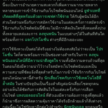
นี้จะเป็นการอำนวยความสะดวกก็เพิ่มความมากมายหลาก
หลายของการเข้าใช้งานกับเว็บไซต์พนันออนไลน์
ยูฟ่าเบทที่
เกิดผลดีที่สุดพร้อมด้วยการเซฟค่าใช้จ่าย
ให้กับผู้พนันได้อีก
ส่วนใดส่วนหนึ่งกับการสมัครใช้งานในแต่ละครั้งการสมัครเข้า
ใช้งานกับเว็บไซต์พนันนี้ซึ่งจะไม่มีการคิดเงินใดๆทั้งหมดทั้งปวง
ทั้งหลายแหล่และการ
ลงทุนพนัน
ในแบบต่างๆได้ในทันทีทันใด
พร้อมทั้งการ
แจกโปรโมชั่น
ต่างๆที่มีอีกเยอะแยะ
การใช้จังหวะเป็นต่อได้จริงอย่างไม่ต้องสงสัยไม่ว่าจะเป็น
โปร
โมชั่น
ใดก็ตามพร้อมการเป็นช่องทางสำหรับในการ
ลงทุน
พนันออนไลน์ที่มีความน่าดึงดูดใจ
รวมทั้งมีความครบถ้วนที่สุด
ในตอนก็ยังมีความน่าไว้วางใจสมัครเว็บไซต์พนันบอลเป็น
ความสบายที่ชัดแจ้งที่สุดสำหรับในการเข้าใช้บริการกับเว็บไซต์
ออนไลน์ณเวลานี้สำหรับ
นักเสี่ยงโชคกับการใช้เทคโนโลยีที่
ล้ำสมัย
ในช่วงปัจจุบันเป็นเรื่องสำคัญต่อนักเสี่ยงโชคทุกคน
อย่างเห็นได้ชัดกับการตัดสินใจในแต่ละครั้งกับการเลือก
เว็บไซต์
แทงบอลออนไลน์
ที่ตัวเองมีความต้องการสูงที่สุดแล้ว
ก็นำมาซึ่งการผลิตความคุ้มราคาได้จริงอีกด้วยแล้วก็สิ่งต่างๆ
กลุ่มนี้จะไม่ใช่ปัญหาอีกต่อไปสำหรับ
นักพนันบอล
ทุกคนหรือ