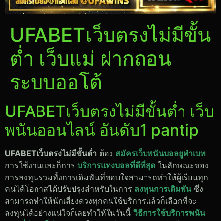
UFABETเว็บตรงไม่มีขั้น
ต่ำ เว็บแม่ ฝากถอน
ระบบออโต้
UFABETเว็บตรงไม่มีขั้นต่ำ เว็บ
พนันออนไลน์ อันดับ1 pantip
UFABETเว็บตรงไม่มีขั้นต่ำ
ต้อง
สมัครเว็บพนันบอลยูฟ่าเบท
การใช้งานและก็การ
บริการแทงบอลที่ดีที่สุด
ในลักษณะของ
การลงทุนรวมทั้งการเดิมพันที่ชอบใจสามารถทำให้ผู้เรียนทุก
คนได้โอกาสได้ปรับปรุงสำหรับในการ
ลงทุนการเดิมพัน
ซึ่ง
สามารถทำให้นักเสี่ยงดวงทุกคนใช้บริการแล้วก็เลือกที่จะ
ลงทุนได้อย่างแน่ใจก็เลยทำให้ในวันนี้
วิธีการใช้บริการพนัน