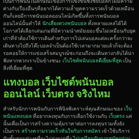
เป็นการพนันในลักษณะของการแข่งขันชิงชัยบอลก็ไม่มีความ
ต่างกับเรื่องอื่นๆที่อยากได้ความล้ำยุคความรวดเร็วด้วยเหมือน
กันก็เลยมีการพนันบอลออนไลน์เกิดขึ้นทั้งการพนันบอล
ออนไลน์นั้นทำให้
นักเสี่ยงดวงพนันบอล
ทั้งหลายแหล่ได้ได้
โอกาสได้เลือกเล่นเกมที่มีความนำสมัยเยอะขึ้นไม่เหมือนกับยุค
เก่าที่จำต้องใช้การเดินสำหรับการไปเล่นบอลแต่ละครั้งกว่าจะ
เดินทางไปถึงโต๊ะบอลจำเป็นต้องใช้เวลามากมายแล้วก็จะต้อง
รอคอยให้การแข่งเสร็จสมบูรณ์ซะก่อนถึงจะเดินทางกลับได้น่า
ฟังหากพวกเราเป็นข้างชนะ
เว็บไซต์พนันบอลดีเยี่ยมที่สุด
เป็น
สิ่งที่เยี่ยมที่สุด
แทงบอล เว็บไซต์พนันบอล
ออนไลน์ เว็บตรง จริงไหม
สำหรับนักการพนันกับการพินิจพิเคราะห์คุณลักษณะของ
เว็บ
พนันแทงบอล
ที่อยากลงทุนกับการเลือกใช้งานกับ
เว็บตรง
แค่
นั้นเพื่อเป็นการสร้างความคุ้มราคาต่อการลงทุนรวมทั้งยัง
เป็นการ
สร้างความรวดเร็วทันใจกับการสมัคร
เข้าใช้บริการ
กับขั้นตอนต่างๆที่จะไม่ยุ่งยากซึ่ง
ไม่เหมือนกับการสมัครผ่าน