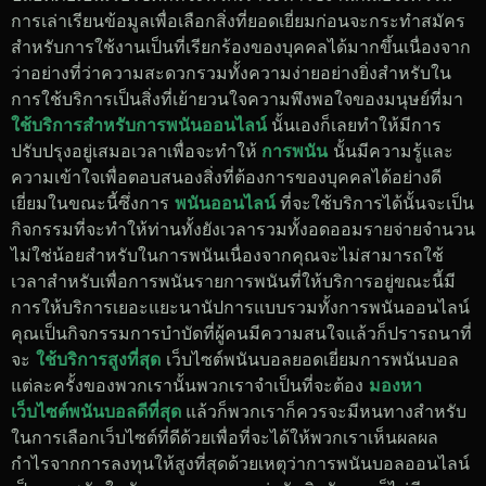
การเล่าเรียนข้อมูลเพื่อเลือกสิ่งที่ยอดเยี่ยมก่อนจะกระทำสมัคร
สำหรับการใช้งานเป็นที่เรียกร้องของบุคคลได้มากขึ้นเนื่องจาก
ว่าอย่างที่ว่าความสะดวกรวมทั้งความง่ายอย่างยิ่งสำหรับใน
การใช้บริการเป็นสิ่งที่เย้ายวนใจความพึงพอใจของมนุษย์ที่มา
ใช้บริการสำหรับการพนันออนไลน์
นั้นเองก็เลยทำให้มีการ
ปรับปรุงอยู่เสมอเวลาเพื่อจะทำให้
การพนัน
นั้นมีความรู้และ
ความเข้าใจเพื่อตอบสนองสิ่งที่ต้องการของบุคคลได้อย่างดี
เยี่ยมในขณะนี้ซึ่งการ
พนันออนไลน์
ที่จะใช้บริการได้นั้นจะเป็น
กิจกรรมที่จะทำให้ท่านทั้งยังเวลารวมทั้งอดออมรายจ่ายจำนวน
ไม่ใช่น้อยสำหรับในการพนันเนื่องจากคุณจะไม่สามารถใช้
เวลาสำหรับเพื่อการพนัน​รายการพนันที่ให้บริการอยู่ขณะนี้มี
การให้บริการเยอะแยะนานัปการแบบรวมทั้งการพนันออนไลน์
คุณเป็นกิจกรรมการบำบัดที่ผู้คนมีความสนใจแล้วก็ปรารถนาที่
จะ
ใช้บริการสูงที่สุด
เว็บไซต์พนันบอลยอดเยี่ยมการพนันบอล
แต่ละครั้งของพวกเรานั้นพวกเราจำเป็นที่จะต้อง
มองหา
เว็บไซต์พนันบอลดีที่สุด
แล้วก็พวกเราก็ควรจะมีหนทางสำหรับ
ในการเลือกเว็บไซต์ที่ดีด้วยเพื่อที่จะได้ให้พวกเราเห็นผลผล
กำไรจากการลงทุนให้สูงที่สุดด้วยเหตุว่าการพนันบอลออนไลน์