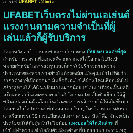
การใช้
UFABET เว็บตรง
UFABETเว็บตรงไม่ผ่านเอเย่นต์
แรงงานตามความจำเป็นที่ผู้
เล่นแล้วก็ผู้รับบริการ
ได้มุ่งหวังเอาไว้ถ้าหากพวกเรามีแนวทาง
เว็บแทงบอลดังที่สุด
สำหรับการลงทุนที่ออกจะดีพวกเราก็จะได้โอกาสไปถึงเป้า
หมายสำหรับในการลงทุนและก็การใช้บริการตามความ
ปรารถนาของพวกเราอย่างไม่ต้องสงสัย เมื่อคุณเข้าไปวิจัยว่า
ราคาต่างๆที่เปิดออกมา มันสื่อถึงอะไรได้บ้าง ไหมเลือกเล่นไป
สร้างลู่ทางให้ได้เงินกลับมาในมากน้อยแค่ไหน หรือจะเป็นผลดี
หรือผลพวง ในแต่ละราคาเป็นยังไง จะแปลงเป็นตัวเลือก ให้ผู้
พนันแปลงเป็นตัวเลือก ในส่วนของการผลิตรายได้ให้เกิดขึ้นมา
ได้อย่างใส่ใจกับราคาที่เปิดออกมา ในกฎใดๆก็ตาม การศึกษา
เล่าเรียนกรรมวิธีการเปลี่ยนแปลงราคาบอล นั่นก็คือ มันจะเป็น
ประโยชน์ให้กับผู้พนันไม่ใช่น้อย
แทงบอลให้ได้เงินล้าน
ที่
เข้าไปทำความเข้าใจกับตัวเลือกต่างๆที่เปิดออกมา เพราะเหตุ