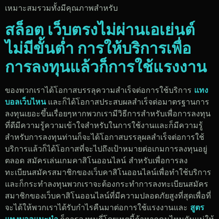
เหมาะสมรวมทั้งมีคุณภาพสำหรับ
สล็อต เว็บตรงไม่ผ่านเอเย่นต์
ไม่มีขั้นต่ำ การให้บริการเพื่อ
การลงทุนแล้วก็การใช้แรงงาน
ของพวกเราได้โอกาสบรรลุความสำเร็จต่อการใช้บริการ
แทง
บอลเว็บไหน
และก็ได้โอกาสประสบผลสำเร็จต่อมาตรฐานการ
ลงทุนเยอะขึ้นเรื่อยๆหากพวกเรามีวิธีการสำหรับเพื่อการลงทุน
ที่ดีมีความรู้ความเข้าใจสำหรับในการใช้งานและก็มีความรู้
สำหรับการลงทุนท่านก็จะได้โอกาสบรรลุผลสำเร็จต่อการใช้
บริการแล้วก็ได้โอกาสที่จะไปถึงเป้าหมายต่อเกมการลงทุนอยู่
ตลอด สมัครเล่นเกมคาสิโนออนไลน์ สำหรับเพื่อการลง
ทะเบียนสมัครสมาชิกของเว็บคาสิโนออนไลน์เพื่อทำใช้บริการ
และก็กระทำลงทุนพวกเราจะต้องกระทำการลงทะเบียนสมัคร
สมาชิกของเว็บคาสิโนออนไลน์ที่มีความปลอดภัยสูงที่สุดเพื่อที่
จะได้ให้พวกเราได้รับกำไรคืนมาต่อการใช้แรงงานและ
สูตร