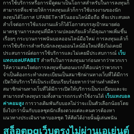
การใช้บริการหรือการมีดูดมาเป็นโอกาสสำหรับในการลงทุนก็
สามารถที่จะช่วยให้การลงทุนแล้วก็การใช้แรงงานของนัก
ลงทุนได้โอกาส UFABETคาสิโนออนไลน์มือถือ ที่จะประสบผล
สำเร็จต่อการใช้แรงงานแล้วก็ได้โอกาสบรรลุเป้าหมายต่อ
มาตรฐานการลงทุนที่มีความปลอดภัยแล้วก็มีคุณภาพเพิ่มขึ้น
เรื่อยๆ กระบวนการพนันบอลออนไลน์มือใหม่ การลงทุนแล้วก็
การใช้บริการสำหรับนักลงทุนออนไลน์มือใหม่ที่ยังไม่เคยมี
ประสบการณ์ต่อการใช้บริการและไม่เคยมีประสบการณ์
เว็บ
แทงบอลUFABET
สำหรับในการลงทุนมาก่อนหากว่าพวกเรา
ให้ความสนใจต่อการลงทุนขั้นตอนแรกก็คือแน่ๆว่าพวกเรา
จำเป็นต้องกระทำลงทะเบียนเป็นสมาชิกผ่านทางเว็บที่ได้มีการ
เปิดให้บริการให้เป็นระเบียบเรียบร้อยหากว่าท่านทำสมัคร
สมาชิกผ่านทางเว็บที่ได้มีการเปิดให้บริการเป็นระเบียบและจะ
สามารถทำลงทุนรวมทั้งสามารถกระทำใช้งานได้
เว็บแทงบอล
ค่าคอมสูง
การวางเดิมพันกับบอลไม่ว่าจะเป็นตัวเลือกน้อยโดย
ยิ่งไปกว่านั้นกับบอลชุดนักเสี่ยงดวงแต่ละคนควรต้องหา
แนวทางประเมินราคาบอลชุด ให้คิดได้ง่ายนั้นผู้เล่นพนัน
สล็อตpgเว็บตรงไม่ผ่านเอเย่นต์