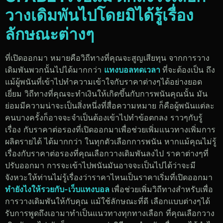
วางเดิมพันไปโดยมิได้รู้เรื่อง
ลักษณะต่างๆ
ที่เปิดออกมา หมายคือวิถีทางที่คุณจะสูญเสียทุน จากการวาง
เดิมพันพวกนั้นไปได้มากกว่า
แทงบอลทดเวลา
ที่จะต้องเป็น ถึง
แม้ผู้พนันที่เข้าไปทำความเข้าใจกับราคาต่างๆได้อย่างยอด
เยี่ยม วิถีทางที่คุณจะทำเงินให้เกิดขึ้นกับการพนันคุณนั้น มัน
ย่อมมีความน่าจะเป็นสิ่งหนึ่งที่สื่อความหมาย ก็คือผู้พนันแต่ละ
คนบางครั้งก็อาจจะจำเป็นต้องเข้าไปทำข้อตกลง ราวๆกับรู้
เรื่อง กับราคาต่อรองที่เปิดออกมาเพื่อช่วยเพิ่มแนวทางเพิ่มการ
ผลิตรายได้ ได้มากกว่า ในทุกตัวเลือกการพนัน หากแม้คุณไม่รู้
เรื่องกับราคาต่อรองที่คุณเลือกวางเดิมพันลงไป ราคาต่างๆที่
ปรับออกมา การจะเข้าไปพนันมันอาจจะเป็นไปได้ว่าจะมี
จังหวะให้ท่านไม่รู้เรื่องว่าราคาไหนเป็นราคาเริ่มที่เปิดออกมา
ทำยังไงให้รวยกับ-เว็บแทงบอล
เพื่อช่วยเพิ่มวิถีทางสำหรับเพื่อ
การวางเดิมพันให้กับคุณ แม้ใช้ลักษณะที่ดี เลือกแบบต่างๆได้
รับการพูดถึงเอามาทำเป็นแนวทางทุกทางเลือก ที่คุณเลือกวาง