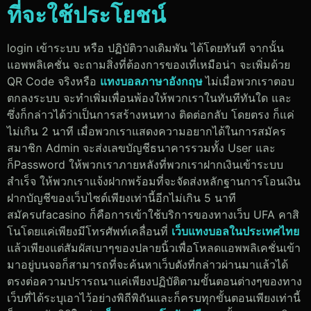
ที่จะใช้ประโยชน์
login เข้าระบบ หรือ ปฏิบัติวางเดิมพัน ได้โดยทันที จากนั้น
แอพพลิเคชั่น จะถามสิ่งที่ต้องการของเที่เหมือน่า จะเพิ่มด้วย
QR Code จริงหรือ
แทงบอลภาษาอังกฤษ
ไม่เมื่อพวกเราตอบ
ตกลงระบบ จะทำเพิ่มเพื่อนพ้องให้พวกเราในทันทีทันใด และ
ซึ่งก็กล่าวได้ว่าเป็นการสร้างหนทาง ติดต่อกลับ โดยตรง ก็แค่
ไม่เกิน 2 นาที เมื่อพวกเราแสดงความอยากได้ในการสมัคร
สมาชิก Admin จะส่งเลขบัญชีธนาคารรวมทั้ง User และ
ก็Password ให้พวกเราภายหลังที่พวกเราฝากเงินเข้าระบบ
สำเร็จ ให้พวกเราแจ้งฝากพร้อมที่จะจัดส่งหลักฐานการโอนเงิน
ฝากบัญชีของเว็บไซต์เพียงเท่านี้อีกไม่เกิน 5 นาที
สมัครufacasino ก็คือการเข้าใช้บริการของทางเว็บ UFA คาสิ
โนโดยแค่เพียงมีโทรศัพท์เคลื่อนที่
เว็บแทงบอลในประเทศไทย
แล้วเพียงแต่สัมผัสเบาๆของปลายนิ้วเพื่อโหลดแอพพลิเคชั่นเข้า
มาอยู่บนจอก็สามารถที่จะค้นหาเว็บดังที่กล่าวผ่านมาแล้วได้
ตรงต่อความปรารถนาแค่เพียงปฏิบัติตามขั้นตอนต่างๆของทาง
เว็บที่ได้ระบุเอาไว้อย่างพิถีพิถันและก็ครบทุกขั้นตอนเพียงเท่านี้