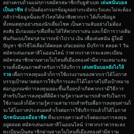
อย่างครบถ้วนแน่ๆการสมัครสมาชิกกับยูฟ่าเบท
เล่นพนันบอล
เป็นอาชีพ
จำเป็นต้องกรอกข้อมูลอย่างระมัดระวังและไม่จะต้อง
กลัวว่าข้อมูลนั้นจะรั่วไหลได้น่าฟังพวกเรา ได้เก็บข้อมูล
ทั้งหมดทุกอย่างของนักเสี่ยงโชค เป็นความลับอย่างไม่ต้อง
สงสัย มีเกมเยอะๆเพื่อที่จะได้ให้พวกเราเล่น และก็มีการวางเดิม
พันกันแบบใหม่ๆสามารถเข้าไปวาง เงิน เพื่อเล่นพนัน ผู้ใดมี
ปัญหา ซักไซ้ไล่เลียงได้ตลอด ufacasino มีบริการ ตลอด 1 วัน
สมัครเล่นเกมคาสิโนออนไลน์ ว่าพวกเราควรจะลงทะเบียน
สมัครสมาชิกผ่านทางเว็บไหนที่เมืองทองคำมีความเหมาะสม
รวมทั้งมีคุณภาพสำหรับการให้บริการ
เล่นพนันบอลยังไงให้
รวย
เพื่อการลงทุนแล้วก็การใช้แรงงานของพวกเราได้โอกาส
บรรลุเป้าหมายต่อการใช้บริการและก็ได้โอกาสไปถึงเป้าหมาย
ต่อกฏเกณฑ์การลงทุนเยอะขึ้นเรื่อยๆถ้าเกิดพวกเรามีวิธีการ
สำหรับในการลงทุนที่ดีมีความรู้ความสามารถสำหรับในการ
ใช้งานแล้วก็มีความรู้ความสามารถสำหรับเพื่อการลงทุนท่านก็
จะได้โอกาสประสบผลสำเร็จต่อการใช้บริการแล้วก็ได้โอกาส
นักพนันบอลมืออาชีพ
ที่จะบรรลุความสำเร็จต่อเกมการลงทุน
อยู่ตลอด สมัครเล่นเกมคาสิโนออนไลน์ ว่าพวกเราควรจะลง
ทะเบียนเป็นสมาชิกผ่านทางเว็บไหนที่เมืองทองคำมีความ