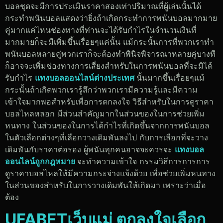
บอลชุดจะมีการประเมินราคาสองเท่าปริมาณที่ผู้เล่นนั้นได้
กระทำพนันบอลแสดงว่ายิ่งถ้าเกิดกระทำการพนันบอลมากมาย
คู่มากแค่ไหนช่องทางที่ท่านจะได้รับกำไรในจำนวนเงินที่
มากมายก็จะมีเพิ่มขึ้นเรื่อยๆแค่นั้น แม้กระนั้นการที่พวกเราทำ
พนันบอลหลายคู่พวกเราก็จะต้องทำพินิจพิจารณาหลายคู่บางที
ก็อาจจะเพิ่มช่องทางการเสี่ยงสำหรับในการพนันบอลที่จะมิได้
รับกำไร
แทงบอลออนไลน์ต่างประเทศ
นั้นมากขึ้นเรื่อยๆแม้
กระนั้นถ้าเกิดพวกเรารู้สึกว่าพวกเรามีความรู้และมีความ
เข้าใจมากพอสำหรับเพื่อการตกลงใจ วิธีสำหรับในการดูราคา
บอลไหลหลอก มีส่วนสำคัญมากในส่วนของในการช่วยเพิ่ม
หนทาง ในส่วนของในการได้กำไรที่เกิดขึ้นจากการพนันบอล
ในตัวเลือกต่างๆที่เลือกวางเดิมพันลงไป กับการเลือกที่จะวาง
เดิมพันกับราคาต่อรอง ผู้พนันทุกคนอาจจะควรจะ
แทงบอล
ออนไลน์ถูกกฎหมาย
จะทำความเข้าใจ กรรมวิธีการการการ
ดูราคาบอลไหลให้มีความกระจ่างแจ้งด้วย เพื่อช่วยเพิ่มหนทาง
ในส่วนของสำหรับในการวางเดิมพันให้เกิดมา เพราะว่าเมื่อ
ต้อง
UFABETเว็บแม่ ตกลงใจเลือก