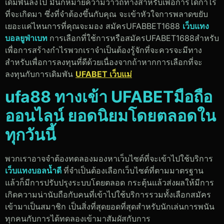
เดิมพันลงไป มันก็หมายความว่าวิถีทางสำหรับเพื่อการได้กำไร
ที่จะเกิดมา ซึ่งที่จำต้องขึ้นกับคุณ จะเข้าหัวใจการพลาดขยับ
เยอะแค่ไหนการที่คุณจะมอง สมัครUFABBET1688
เว็บแทง
บอลยูฟ่าเบท
การเลือกที่ใช้การหรือสมัครUFABET1688สำหรับ
เพื่อการสร้างกำไรพวกเราจำเป็นต้องรู้จักที่จะควรจะมีทาง
สำหรับเพื่อการลงทุนที่ดีด้วยเนื่องจากถ้าหากการเลือกที่จะ
ลงทุนกับการเดิมพัน
UFABET เว็บแม่
ufa88 ทางเข้า UFABETมือถือ
ออนไลน์ ยอดนิยมโดยตลอดใน
ทุกวันนี้
พวกเราอาจจำต้องทดลองมองหาเว็บไซต์ที่จะเข้าไปใช้บริการ
เว็บแทงบอลน้ำดี
ที่จำเป็นต้องเลือกเว็บไซต์ที่ตามมาตรฐาน
แล้วก็มีการปรับปรุงระบบโดยตลอด กระตุ้นแล้วส่งผลให้มีการ
เกิดความน่านับถือกับคนที่เข้าไปใช้บริการรวมทั้งเลือกสมัคร
เข้ามาเป็นสมาชิก เป็นสิ่งที่สุดยอดที่สุดสำหรับนักเล่นการพนัน
ทุกคนกับการได้ทดลองเข้ามาสัมผัสกับการ