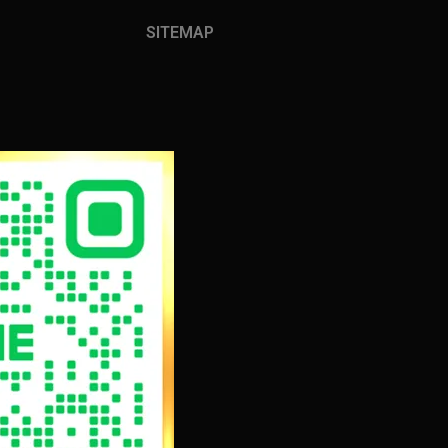
SITEMAP