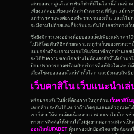
เล่นบอลทุกคู่แล้วสารพันกีฬาที่มีในโลกนี้ล้วนเข้
เพียงแต่คอยเพียงแค่นั้นว่ามันจะชนะที่กี่ลูก แม้ก
แต่ว่าราคาแพงต่อรองที่พวกเรามองเห็น และก็ไม่ก
จะมีตามไปด้วยและก็ยังรับประกันได้ เลยว่าทางเว็บข
ซึ่งยังมีการแทงอย่างน้อยบอลสเต็ปเพียงแค่ราคา10
ไปได้โดยทันทีอีกด้วยเพราะเหตุว่าเว็บของพวกเราน
แบบอย่างที่จะเอามามอบให้แก่สมาชิกทุกท่านเลยเดี
จะได้รับความชอบใจอย่างไม่ต้องสงสัยที่ได้เข้ามาใช้
ป้อมปราการอาจพร้อมกับบริการที่แท้หัวใจและ ก
เสี่ยงโชคบอลออนไลน์ทั่วทั้งโลก และยังมอบสิทธิป
เว็บคาสิโน เว็บแนะนำเล่
พร้อมรองรับในสิ่งที่ต้องการในทุกด้าน
เว็บคาสิโนย
เลยกล้าประกันได้เลยว่าถ้าเกิดคุณเล่นแล้วคุณจะได้
เราก็จ่ายให้ท่านเต็มเนื่องจากว่าพวกเราไม่มีกา
ทางการติดต่อให้ท่านได้ไม่ยุ่งยากต่อการสมัครเป็
ออนไลน์UFABET
คุ้มครองปกป้องมิจฉาชีพฉ้อฉลได้ซ