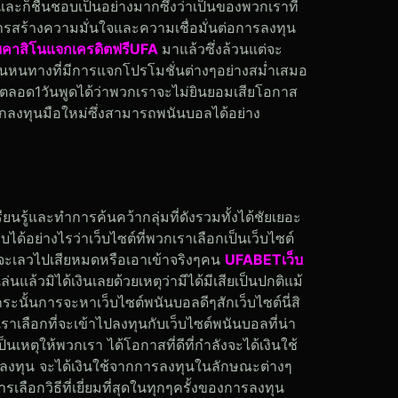
และก็ชื่นชอบเป็นอย่างมากซึ่งว่าเป็นของพวกเราที่
การสร้างความมั่นใจและความเชื่อมั่นต่อการลงทุน
็บคาสิโนแจกเครดิตฟรีUFA
มาแล้วซึ่งล้วนแต่จะ
ป็นหนทางที่มีการแจกโปรโมชั่นต่างๆอย่างสม่ำเสมอ
่ตลอด1วันพูดได้ว่าพวกเราจะไม่ยินยอมเสียโอกาส
กลงทุนมือใหม่ซึ่งสามารถพนันบอลได้อย่าง
ยนรู้และทำการค้นคว้ากลุ่มที่ดังรวมทั้งได้ชัยเยอะ
อย่างไรว่าเว็บไซต์ที่พวกเราเลือกเป็นเว็บไซต์
อลจะเลวไปเสียหมดหรือเอาเข้าจริงๆคน
UFABETเว็บ
่นแล้วมิได้เงินเลยด้วยเหตุว่ามีได้มีเสียเป็นปกติแม้
กระนั้นการจะหาเว็บไซต์พนันบอลดีๆสักเว็บไซต์นี่สิ
ราเลือกที่จะเข้าไปลงทุนกับเว็บไซต์พนันบอลที่น่า
หตุให้พวกเรา ได้โอกาสที่ดีที่กำลังจะได้เงินใช้
รลงทุน จะได้เงินใช้จากการลงทุนในลักษณะต่างๆ
ือกวิธีที่เยี่ยมที่สุดในทุกๆครั้งของการลงทุน