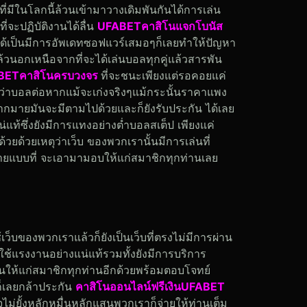
ี่มีในโลกนี้ล้วนเข้ามาวางเดิมพันกันได้การเล่น
ี่จะปฏิบัติงานได้ลื่น
UFABETคาสิโนแจกโบนัส
บก็ได้เป็นมีการอัพเดทซอฟแวร์เสมอๆก็เลยทำให้ปัญหา
ล้วนอกเหนือจากที่จะได้เล่นบอลทุกคู่แล้วสารพัน
BETคาสิโนครบวงจร
ที่จะชนะเพียงแต่รอคอยแค่
ะเหตุว่าบอลต่อหากแม้จะเก่งจริงๆแม้กระนั้นราคาแพง
มากมายมันจะมีตามไปด้วยและก็ยังรับประกัน ได้เลย
น่แท้ซึ่งยังมีการแทงอย่างต่ำบอลสเต็ป เพียงแค่
ยด้วยเหตุว่าเว็บ ของพวกเรานั้นมีการเล่นที่
มายแบบที่ จะเอามามอบให้แก่สมาชิกทุกท่านเลย
ว็บของพวกเราแล้วก็ยังเป็นเว็บที่ตรงไม่มีการผ่าน
ใช้แรงงานอย่างแน่แท้รวมทั้งยังมีการบริการ
่นให้แก่สมาชิกทุกท่านอีกด้วยพร้อมตอบโจทย์
ก็เลยกล้าประกัน
คาสิโนออนไลน์ฟรีเงินUFABET
จไม่ยั้งหลักหมื่นหลักแสนพวกเราก็จ่ายให้ท่านเต็ม