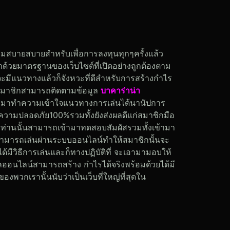
มสบายสบายสำหรับเพื่อการลงทุนทุกๆครั้งแล้ว
ว่าด้วยมาตรฐานของเว็บไซต์ที่เปิดอย่างถูกต้องตาม
จะมีแนวทางแล้วก็จังหวะที่ดีสำหรับการสร้างกำไร
้สมาชิกสามารถติดตามข้อมูล
บาคาร่าน่า
ข้ามาทำความเข้าใจแนวทางการเล่นได้นานัปการ
้รับความปลอดภัย100%รวมทั้งยังส่งผลดีแก่สมาชิกมือ
ุกท่านนั้นสามารถเข้ามาทดสอบสัมผัสรวมทั้งเข้ามา
ามารถเล่นผ่านระบบออนไลน์ทำให้สมาชิกนั้นจะ
้มีวิธีการเล่นและก็ทางปฏิบัติที่ จะเอามามอบให้
ลออนไลน์สามารถสร้าง กำไรได้จริงพร้อมด้วยได้มี
งพวกเรานั้นนับว่าเป็นเว็บที่ใหญ่ที่สุดใน