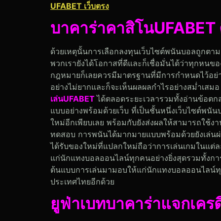
UFABET เว็บตรง
บาคาร่าคาสิโนUFABET
ด้วยเหตุนั้นการเลือกลงทุนเว็บไซต์พนันบอลถูกต
พวกเรายังได้โอกาสที่ดีและก็เชื่อมั่นได้ว่าทุกหน
กฎหมายก็เลยควรมีมาตรฐานที่มีการกำหนดไว้อย่างเห
อย่างไม่ยากและก็จะเห็นผลผลกำไรอย่างสม่ำเสมอ 
เล่นUFABET
ได้ตลอดระยะเวลารวมทั้งอ่านข้อตก
แบบอย่างพร้อมด้วยเว็บ ที่เป็นชั้นหนึ่งเว็บไซต์พน
ใหม่อีกเพียบเลย พร้อมกับยังส่งผลให้สามารถใช้งา
ทดสอบ การพนันได้มากมายแบบพร้อมด้วยยังเล่นผ่า
ได้รับของใหม่ที่แปลกใหม่ถือว่าการเล่นเกมในแต่ละ
แก่นักแทงบอลออนไลน์ทุกคนอย่างยิ่งสุดรวมทั้งกา
ต้นแบบการเล่นมามอบให้แก่นักแทงบอลออนไลน์ท
ประเทศไทยอีกด้วย
ยูฟ่าเบทบาคาร่าแจกเคร