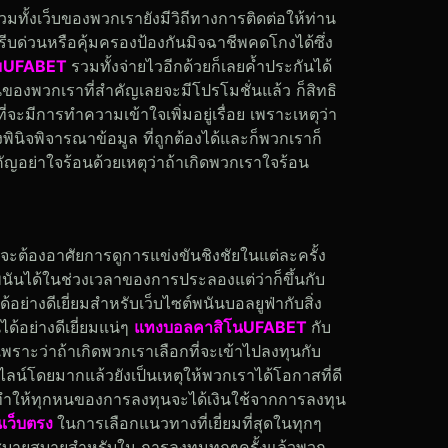
ทั้งเว็บของพวกเรายังมีวิถีทางการติดต่อให้ท่าน
รีบด่วนหรือคุ้มครองป้องกันมิจฉาชีพคดโกงได้ซึ่ง
ยมUFABET
รวมทั้งจ่ายไวอีกด้วยก็เลยค้ำประกันได้
นของพวกเราที่สำคัญเลยจะมีโปรโมชั่นแล้ว ก็สิทธิ
จะมีการทำความเข้าใจเพิ่มอยู่เรื่อย เพราะเหตุว่า
พินิจพิจารณาข้อมูล ที่ถูกต้องได้และก็พวกเราก็
คัญอย่าใจร้อนด้วยเหตุว่าถ้าเกิดพวกเราใจร้อน
ก็จะต้องอาศัยการดูการแข่งขันชิงชัยในแต่ละครั้ง
นันได้ในช่วงเวลาของการประลองแต่ว่าก็ขึ้นกับ
อย่างดีเยี่ยมสำหรับเว็บไซต์พนันบอลยูฟ่ากับสิ่ง
ด้อย่างดีเยี่ยมแน่ๆ
แทงบอลคาสิโนUFABET
กับ
พราะว่าถ้าเกิดพวกเราเลือกที่จะเข้าไปลงทุนกับ
ไลน์โดยมากแล้วยังเป็นเหตุให้พวกเราได้โอกาสที่ดี
้วยทำให้ทุกหนของการลงทุนจะได้เงินใช้จากการลงทุน
เว็บตรง
ในการเลือกแนวทางที่เยี่ยมที่สุดในทุกๆ
มสบายสบายสำหรับใน การลงทุนทุกๆครั้งแล้วพวก