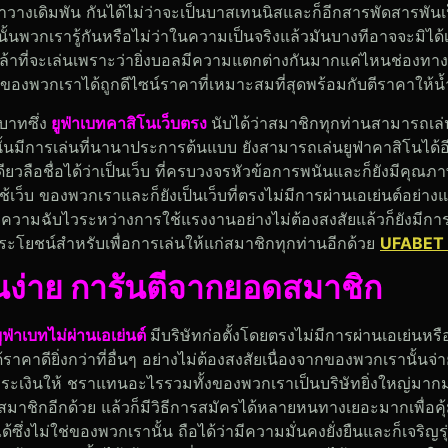
ามาวางเดิมพัน กันได้ไม่ว่าจะเป็นบาสเทนนิสและก็อีกสารพัดสารพัน
ระนั้นพวกเรารู้กันหรือไม่ว่าในความเป็นจริงแล้วมันบางทีอาจจะมิได้
ล้าที่จะเล่นเพราะว่ายิ่งบอลมีความแตกต่างกันมากแค่ไหนช่องทาง
องพวกเราได้ถูกดีไซน์ราคาที่เหมาะสมที่สุดพร้อมกับตีราคาให้น้ำที
บาทซึ่ง
ยูฟ่าเบทคาสิโนเว็บตรง
นับได้ว่าสมาชิกทุกท่านสามารถเล่
ั้นมีการเล่นที่นานาประการต้นแบบ ยังสามารถเล่นยูฟ่าคาสิโนได้อี
ยวลือชื่อได้ว่าเป็นเว็บ ที่ครบวงจรหัวข้อการพนันและก็ยังมีคุณภ
เว็บ ของพวกเราและก็ยังเป็นเว็บที่ตรงไม่มีการผ่านเอเย่นต์อย่างแน
็มีความฉับไวระหว่างการใช้แรงงานอย่างไม่ต้องสงสัยแล้วก็ยัง
ระโยชน์สำหรับเพื่อการเล่นให้แก่สมาชิกทุกท่านอีกด้วย
UFABET เ
นง่าย
การันตีจากยอดสมาชิก
ูฟ่าเบทไม่ผ่านเอเย่นต์
มีบริษัทก่อตั้งโดยตรงไม่มีการผ่านเอเย่นห
ราคาดียิ่งกว่าที่อื่นๆ อย่างไม่ต้องสงสัยเนื่องจากของพวกเรานั้นจ
รชำระเงินให้ ชราแทนอะไรรวมทั้งของพวกเราเป็นบริษัทยิ่งใหญ่มาก
นสมาชิกอีกด้วย แล้วก็มีวิธีการสมัครได้หลายหนทางเยอะมากเพื่อคุ
ึ่งไม่ใช่ของพวกเรานั้น ถือได้ว่ามีความมั่นคงยั่งยืนและก็เจริญรุ่