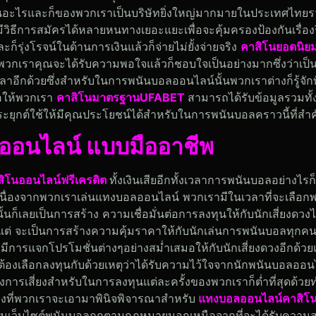
ทนอะไรและก็ของพวกเราเป็นบริษัทยิ่งใหญ่มากมายในประเทศไทยรวม
มีวิธีการสมัครได้หลายหนทางเยอะแยะเพื่อจะคุ้มครองป้องกันเรื่อง
ะก็รุ่งโรจน์ในด้านการเงินแล้วก็จ่ายไม่ยั้งจ่ายจริง
คาสิโนยอดนิ
ของพวกเราคุณจะได้รับความพอใจแล้วก็ชอบใจเป็นอย่างมากซึ่งว่าเป็
อีกด้วยซึ่งสำหรับในการพนันบอลออนไลน์นั้นพวกเราต่างก็รู้จักที่
่อให้พวกเรา
คาสิโนมาตรฐานUFABET
สามารถได้รับข้อมูลรวมทั้ง
้ประยุกต์ใช้ให้มีคุณประโยชน์ได้สำหรับในการพนันบอลคราวนี้ที่สำ
นออนไลน์
แบบมืออาชีพ
ิโนออนไลน์ฟรีเครดิต
ทั้งเงินเสียอีกทั้งเวลาการพนันบอลอย่างไร
วยเนื่องจากพวกเราเล่นแทงบอลออนไลน์ พวกเรามีในเวลาที่จะเลือกพ
นก็เลยเป็นการสร้าง ความเชื่อมั่นต่อการลงทุนให้กับนักเสี่ยงดวงได้
ล้วนแต่ จะเป็นการสร้างความคุ้มราคาให้กับนักเล่นการพนันบอลทุกคนไ
มีการแจกโปรโมชั่นต่างๆอย่างสม่ำเสมอให้กับนักเสี่ยงดวงอีกด้วยเ
จะต้องเลือกลงทุนกับด้วยเหตุว่าได้รับความไว้ใจจากนักพนันบอลออน
ทั้งการเสี่ยงสำหรับในการลงทุนแต่ละครั้งของพวกเราก็ต่ำที่สุดด
ตรงที่พวกเราจะเอามาพินิจพิจารณาสำหรับ
แทงบอลออนไลน์คาสิโน
งทุนเว็บไซต์พนันบอลถูกตามกฎหมายนอกเหนือจากที่จะได้รับควา