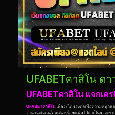
UFABETคาสิโน ดาว
UFABETคาสิโน
แจกเครด
UFABETคาสิโน
เพื่อจะได้มองต่อเพื่อความสนุกแต
จำนวนเงินเหมือนเดิมหรือจะเพิ่มไปอีกเป็นสองเท่าก