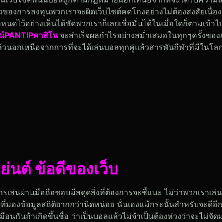
คราวของการลงทุนพวกเราจะผิดเว็บไซต์คดโกงอย่างไม่ต้องสงสัยเนื่อง
ว้อย่างเห็นได้ชัดพวกเราก็เลยเชื่อมั่นได้ในเมื่อใดก็ตามเข้าไป
น์PANTIPคาสิโน
จะสำเร็จผลกำไรอย่างสม่ำเสมอในทุกๆครั้งของการล
วนอกเหนือจากการที่จะได้เล่นบอลทุกคู่แล้วสารพันกีฬาที่มีในโลกน
ย่นต์
ข้อดีของเว็บ
ารเล่นผ่านมือถือชอบมีสดุดสิ่งที่ต้องการจะชี้แนะ ไม่ว่าพวกเราเล
นิดที่มองข้อมูลสถิติยากกว่านิดหน่อย นั่นเองแม้กระนั้นสำหรับจะดี
นกันถ้าเกิดขึ้นชื่อ ว่าเป็นบอลแล้วไม่จำเป็นต้องห่วงว่าจะไม่จ