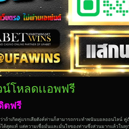
น์โหลดเเอพฟรี
ิตฟรี
่ว่าถ้าเกิดคู่แรกเสียตังค์ท่านก็สามารถกระทำพนันบอลออนไลน์ คู่
็ได้สุดแท้ แต่ความเชื่อมั่นและมั่นใจของท่านซึ่งส่วนมากแล้วในทุ