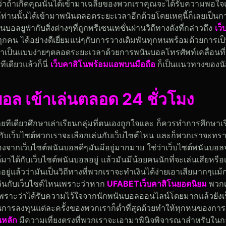
ลยว่าถ้าเกิดคุณนั้นได้เข้ามาเฉลี่ยของพวกเราคุณจะได้รับความพอใจ
ท่านนั้นได้เข้ามาพนันตลอดระยะเวลาอีกด้วยโดยเหตุนี้ก็เลยเป็น
ันบอลยูฟ่ากับสิ่งต่างๆที่ถูกพรีเซนเทชั่นผ่านวิถีทางดังที่กล่าวถึง
เว
ทุกคน ได้อย่างดีเยี่ยมแน่ๆกับการวางเดิมพันทุกหนพร้อมด้วยการเ
ถทำเป็นแบบง่ายๆตลอดระยะเวลาด้วยการพนันบอลโทรศัพท์เคลื่อนที
เดียวแล้วก็นี่
เว็บคาสิโนพร้อมแอพบนมือถือ
ก็เป็นแนวทางของนั
บอล
เข้าเล่นตลอด 24 ชั่วโมง
เลยทีเดียวศึกษาเล่าเรียนกลุ่มที่ตนเองถูกใจและ ก็ควรทำการศึกษาเรี
เว็บไซต์พวกเราจะเลือกเล่นกับเว็บไซต์ไหน และก็พวกเราจะทราบได้
ื่องจากเว็บไซต์พนันบอลดีๆมันมีอยู่มากมาย ใช่ว่าเว็บไซต์พนันบ
มาได้กับเว็บไซต์พนันบอลอยู่ แล้วมันมีน้อยคนนักที่จะเล่นเสียหรือเล
ยู่แล้วว่ามันเป็นวิถีทางที่พวกเราจะทำเงินได้ง่ายเอาเสียมากๆแม้
ล่นกับเว็บไซต์ไหนเพราะว่าหาก
UFABETเว็บคาสิโนยอดนิยม
พวกเ
บเพราะว่าได้รับความไว้ใจจากนักพนันบอลออนไลน์โดยมากแล้วยังเป็นเ
ในการลงทุนแต่ละครั้งของพวกเราก็ต่ำที่สุดด้วยทำให้ทุกหนของกา
นหลัก
มีความเที่ยงตรงที่พวกเราจะเอามาพินิจพิจารณาสำหรับในการเล